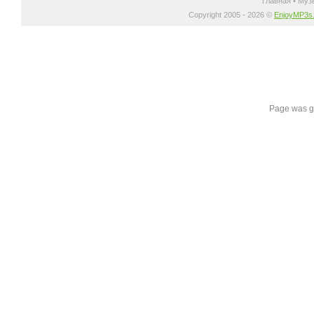
Главная
•
Муз
Copyright 2005 - 2026 ©
EnjoyMP3s
Page was g