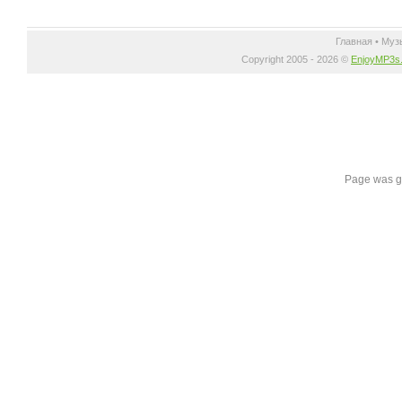
Главная
•
Муз
Copyright 2005 - 2026 ©
EnjoyMP3s
Page was g