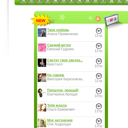
A
C
I
J
M
U
V
А
Б
В
Г
Д
Е
Твоя любовь
Алена Примаченко
11тр.
Свежий ветер
Евгений Гудухин
12тр.
Светит твоя звезда...
Кристалл
10тр.
Не говори
Виктория Березовска..
11тр.
Прошлое, прощай!
Екатерина Крощук
10тр.
Тебя ждала
Ольга Ермакович
12тр.
Моє натхнення
Оля Андрощук
13тр.