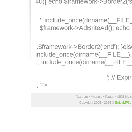
40){ echo $framework->Border2('star
'; include_once(dirname(__FILE__)
$framework->AdBriteAd(); echo 
'.$framework->Border2('end'); }els
include_once(dirname(__FILE__).'/.
"; include_once(dirname(__FILE__).'
'; // Expi
'; ?>
Главная
•
Музыка
•
Радио
•
MIDI Муз
Copyright 2005 - 2026 ©
EnjoyMP3s