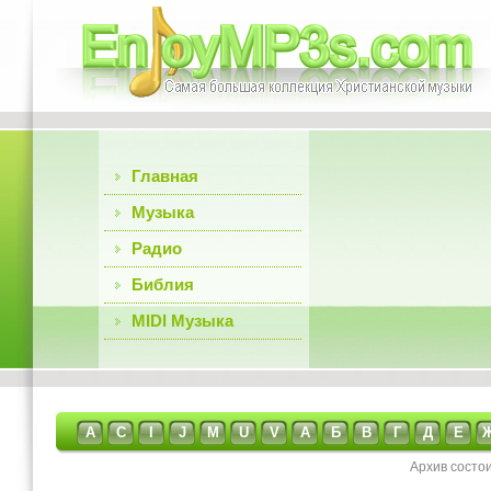
Главная
Музыка
Радио
Библия
MIDI Музыка
A
C
I
J
M
U
V
А
Б
В
Г
Д
Е
Архив состо