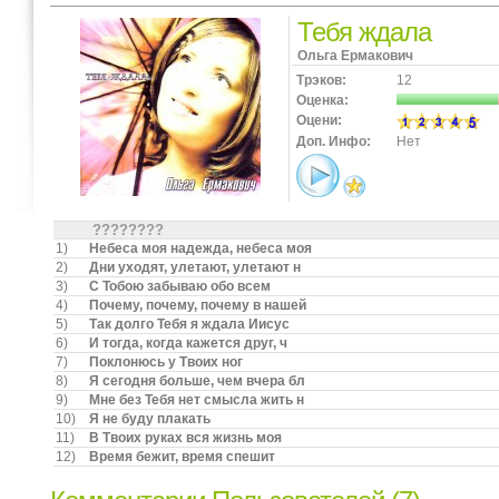
Тебя ждала
Ольга Ермакович
Трэков:
12
Оценка:
Оцени:
Доп. Инфо:
Нет
????????
1)
Небеса моя надежда, небеса моя
2)
Дни уходят, улетают, улетают н
3)
С Тобою забываю обо всем
4)
Почему, почему, почему в нашей
5)
Так долго Тебя я ждала Иисус
6)
И тогда, когда кажется друг, ч
7)
Поклонюсь у Твоих ног
8)
Я сегодня больше, чем вчера бл
9)
Мне без Тебя нет смысла жить н
10)
Я не буду плакать
11)
В Твоих руках вся жизнь моя
12)
Время бежит, время спешит