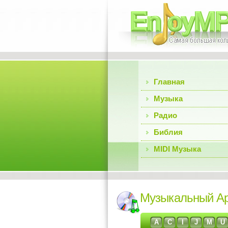
Главная
Музыка
Радио
Библия
MIDI Музыка
Музыкальный А
A
C
I
J
M
U