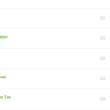
11
арус
15
10
чек
10
е Так
10