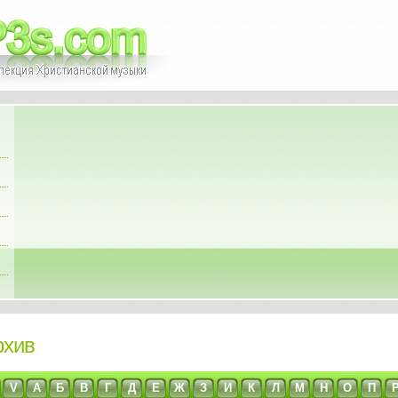
рхив
V
А
Б
В
Г
Д
Е
Ж
З
И
К
Л
М
Н
О
П