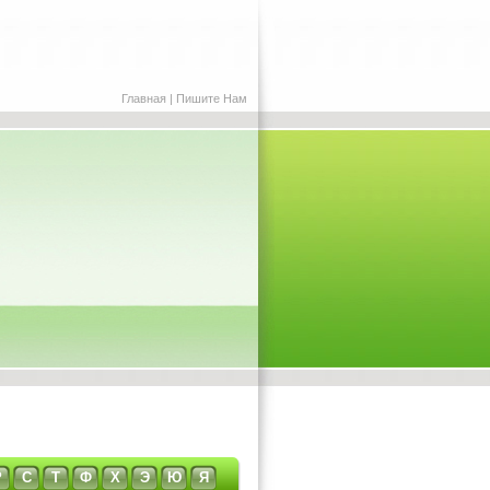
Главная
|
Пишите Нам
Р
С
Т
Ф
Х
Э
Ю
Я