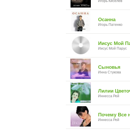
Игорь Киселёв
Осанна
Игорь Патенко
Иисус Мой П
Иисус Мой Парус
Сыновья
Инна Стукова
Лилии Цвето
Иннесса Рей
Почему Все н
Иннесса Рей