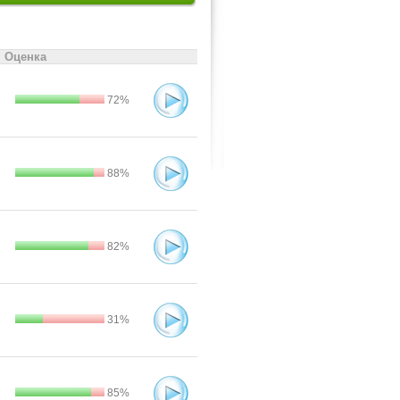
Оценка
72%
88%
82%
31%
85%