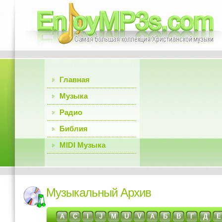
Главная
Музыка
Радио
Библия
MIDI Музыка
Музыкальный Архив
A
C
I
J
M
U
V
А
Б
В
Г
Д
Е