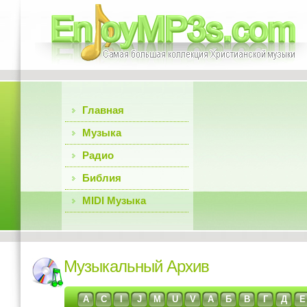
Главная
Музыка
Радио
Библия
MIDI Музыка
Музыкальный Архив
A
C
I
J
M
U
V
А
Б
В
Г
Д
Е