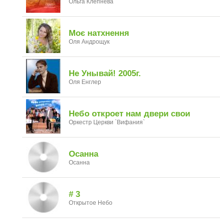
Ольга Клепнева
Моє натхнення
Оля Андрощук
Не Унывай! 2005г.
Оля Енглер
Небо откроет нам двери свои
Оркестр Церкви `Вифания`
Осанна
Осанна
# 3
Открытое Небо