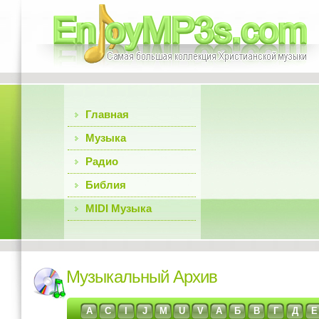
Главная
Музыка
Радио
Библия
MIDI Музыка
Музыкальный Архив
A
C
I
J
M
U
V
А
Б
В
Г
Д
Е