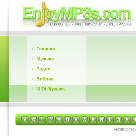
Главная
Музыка
Радио
Библия
MIDI Музыка
A
C
I
J
M
U
V
А
Б
В
Г
Д
Е
Архив состо