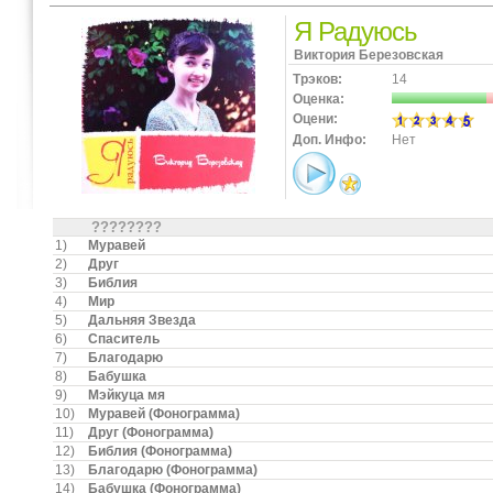
Я Радуюсь
Виктория Березовская
Трэков:
14
Оценка:
Оцени:
Доп. Инфо:
Нет
????????
1)
Муравей
2)
Друг
3)
Библия
4)
Мир
5)
Дальняя Звезда
6)
Спаситель
7)
Благодарю
8)
Бабушка
9)
Мэйкуца мя
10)
Муравей (Фонограмма)
11)
Друг (Фонограмма)
12)
Библия (Фонограмма)
13)
Благодарю (Фонограмма)
14)
Бабушка (Фонограмма)