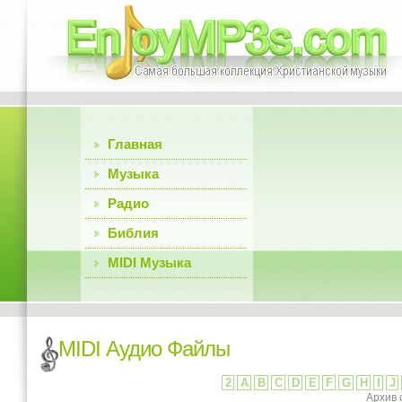
Главная
Музыка
Радио
Библия
MIDI Музыка
MIDI Аудио Файлы
2
A
B
C
D
E
F
G
H
I
J
Архив 