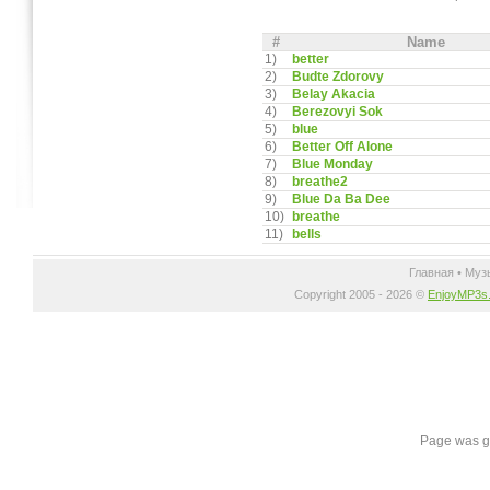
#
Name
1)
better
2)
Budte Zdorovy
3)
Belay Akacia
4)
Berezovyi Sok
5)
blue
6)
Better Off Alone
7)
Blue Monday
8)
breathe2
9)
Blue Da Ba Dee
10)
breathe
11)
bells
Главная
•
Муз
Copyright 2005 - 2026 ©
EnjoyMP3s
Page was g