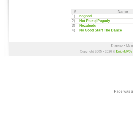
#
Name
1)
nogood
2)
Net Ploxoj Pogody
3)
Nezabudu
4)
No Good Start The Dance
Главная
•
Муз
Copyright 2005 - 2026 ©
EnjoyMP3s
Page was g