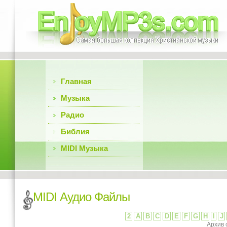
Главная
Музыка
Радио
Библия
MIDI Музыка
MIDI Аудио Файлы
2
A
B
C
D
E
F
G
H
I
J
Архив 