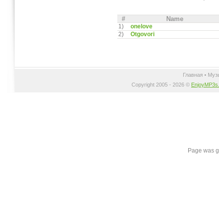
#
Name
1)
onelove
2)
Otgovori
Главная
•
Муз
Copyright 2005 - 2026 ©
EnjoyMP3s
Page was g