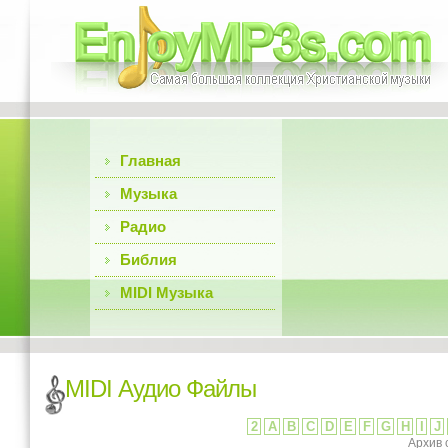
Главная
Музыка
Радио
Библия
MIDI Музыка
MIDI Аудио Файлы
2
A
B
C
D
E
F
G
H
I
J
Архив 