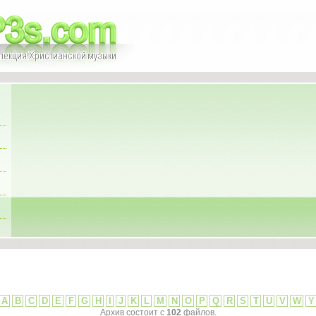
A
B
C
D
E
F
G
H
I
J
K
L
M
N
O
P
Q
R
S
T
U
V
W
Y
Архив состоит с
102
файлов.