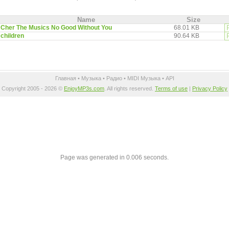
Name
Size
Cher The Musics No Good Without You
68.01 KB
children
90.64 KB
Главная
•
Музыка
•
Радио
•
MIDI Музыка
•
API
Copyright 2005 - 2026 ©
EnjoyMP3s.com
. All rights reserved.
Terms of use
|
Privacy Policy
Page was generated in 0.006 seconds.