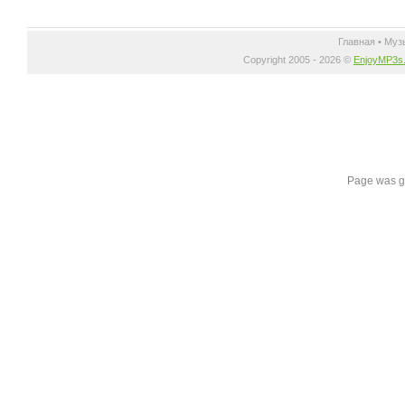
Главная
•
Муз
Copyright 2005 - 2026 ©
EnjoyMP3s
Page was g