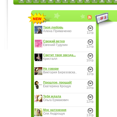
A
C
I
J
M
U
V
А
Б
В
Г
Д
Е
Твоя любовь
Алена Примаченко
11тр.
Свежий ветер
Евгений Гудухин
12тр.
Светит твоя звезда...
Кристалл
10тр.
Не говори
Виктория Березовска..
11тр.
Прошлое, прощай!
Екатерина Крощук
10тр.
Тебя ждала
Ольга Ермакович
12тр.
Моє натхнення
Оля Андрощук
13тр.