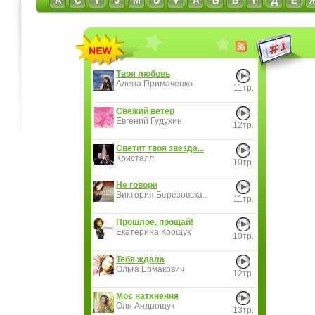
A
C
I
J
M
U
V
А
Б
В
Г
Д
Е
Твоя любовь
Алена Примаченко
11тр.
Свежий ветер
Евгений Гудухин
12тр.
Светит твоя звезда...
Кристалл
10тр.
Не говори
Виктория Березовска..
11тр.
Прошлое, прощай!
Екатерина Крощук
10тр.
Тебя ждала
Ольга Ермакович
12тр.
Моє натхнення
Оля Андрощук
13тр.