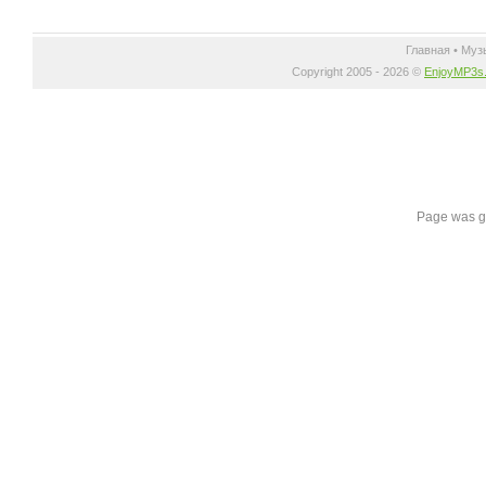
Главная
•
Муз
Copyright 2005 - 2026 ©
EnjoyMP3s
Page was g