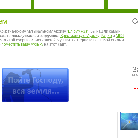
ем
С
 Христианскому Музыкальному Архиву
"EnjoyMP3s"
. Вы нашли самый
можете
прослушать
и
загрузить
Христианскую Музыку
,
Радио
и
MIDI
я большой сборник Христианской Музыки в интернете на любой стиль и
е
поместить вашу музыку
на этот сайт.
З
и 