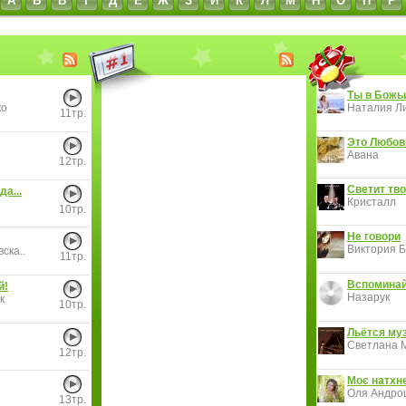
А
Б
В
Г
Д
Е
Ж
З
И
К
Л
М
Н
О
П
Р
Ты в Божь
ко
Наталия Ли
11тр.
Это Любов
Авана
12тр.
Светит тво
да...
Кристалл
10тр.
Не говори
Виктория Б
ска..
11тр.
Вспоминай
й!
Назарук
к
10тр.
Льётся муз
Светлана 
12тр.
Моє натхн
Оля Андро
13тр.