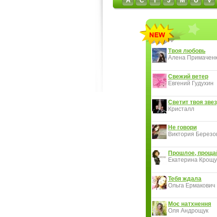
A
C
I
J
M
U
V
Твоя любовь
Алена Примачен
Свежий ветер
Евгений Гудухин
Светит твоя звез
Кристалл
Не говори
Виктория Березов
Прошлое, проща
Екатерина Крощу
Тебя ждала
Ольга Ермакович
Моє натхнення
Оля Андрощук