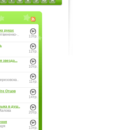
С
Т
Ф
Х
Э
Ю
Я
их руках
твиненко-..
13тр.
ь
12тр.
я звезда...
10тр.
ерезовска..
11тр.
те Отцов
14тр.
ыка в душ..
Малова
20тр.
ення
щук
13тр.