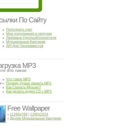
сылки По Сайту
Пополнить счет
Мои пополнения и загрузки
Любимые Группы/Испонители
Музыкальные Картинки
API Для Програмистов
агрузка MP3
что это такое
Что такое MP3
Почему лучше скачать MP3
Как Скачать Музыку?
Как делать аудио CD с MP3
Free Wallpaper
11280x768
|
1280x1024
»
Другие Музыкальные Картинки
»