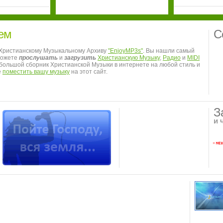
ем
С
 Христианскому Музыкальному Архиву
"EnjoyMP3s"
. Вы нашли самый
можете
прослушать
и
загрузить
Христианскую Музыку
,
Радио
и
MIDI
я большой сборник Христианской Музыки в интернете на любой стиль и
е
поместить вашу музыку
на этот сайт.
З
и 