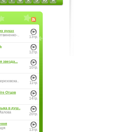
С
Т
Ф
Х
Э
Ю
Я
их руках
твиненко-..
13тр.
ь
12тр.
я звезда...
10тр.
ерезовска..
11тр.
те Отцов
14тр.
ыка в душ..
Малова
20тр.
ення
щук
13тр.