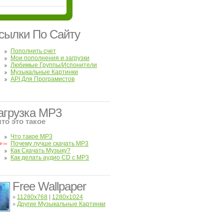
сылки По Сайту
Пополнить счет
Мои пополнения и загрузки
Любимые Группы/Испонители
Музыкальные Картинки
API Для Програмистов
агрузка MP3
что это такое
Что такое MP3
Почему лучше скачать MP3
Как Скачать Музыку?
Как делать аудио CD с MP3
Free Wallpaper
11280x768
|
1280x1024
»
Другие Музыкальные Картинки
»