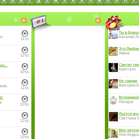
А
Б
В
Г
Д
Е
Ж
З
И
К
Л
М
Н
О
П
Р
Ты в Божь
ко
Наталия Ли
11тр.
Это Любов
Авана
12тр.
Светит тво
да...
Кристалл
10тр.
Не говори
Виктория Б
ска..
11тр.
Вспоминай
й!
Назарук
к
10тр.
Льётся муз
Светлана 
12тр.
Моє натхн
Оля Андро
13тр.