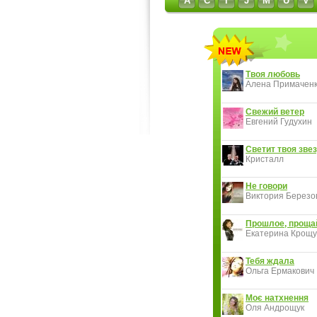
A
C
I
J
M
U
V
Твоя любовь
Алена Примачен
Свежий ветер
Евгений Гудухин
Светит твоя звез
Кристалл
Не говори
Виктория Березов
Прошлое, проща
Екатерина Крощу
Тебя ждала
Ольга Ермакович
Моє натхнення
Оля Андрощук