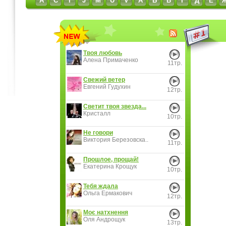
A
C
I
J
M
U
V
А
Б
В
Г
Д
Е
Твоя любовь
Алена Примаченко
11тр.
Свежий ветер
Евгений Гудухин
12тр.
Светит твоя звезда...
Кристалл
10тр.
Не говори
Виктория Березовска..
11тр.
Прошлое, прощай!
Екатерина Крощук
10тр.
Тебя ждала
Ольга Ермакович
12тр.
Моє натхнення
Оля Андрощук
13тр.