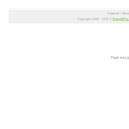
Главная
•
Муз
Copyright 2005 - 2026 ©
EnjoyMP3s
Page was g