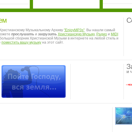
ем
С
 Христианскому Музыкальному Архиву
"EnjoyMP3s"
. Вы нашли самый
можете
прослушать
и
загрузить
Христианскую Музыку
,
Радио
и
MIDI
я большой сборник Христианской Музыки в интернете на любой стиль и
е
поместить вашу музыку
на этот сайт.
З
и 