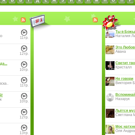
А
Б
В
Г
Д
Е
Ж
З
И
К
Л
М
Н
О
П
Р
Ты в Божь
ко
Наталия Ли
11тр.
Это Любов
Авана
12тр.
Светит тво
да...
Кристалл
10тр.
Не говори
Виктория Б
ска..
11тр.
Вспоминай
й!
Назарук
к
10тр.
Льётся муз
Светлана 
12тр.
Моє натхн
Оля Андро
13тр.