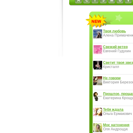
A
C
I
J
M
U
V
Твоя любовь
Алена Примачен
Свежий ветер
Евгений Гудухин
Светит твоя звез
Кристалл
Не говори
Виктория Березов
Прошлое, проща
Екатерина Крощу
Тебя ждала
Ольга Ермакович
Моє натхнення
Оля Андрощук