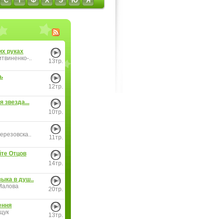
С
Т
Ф
Х
Э
Ю
Я
их руках
твиненко-..
13тр.
ь
12тр.
я звезда...
10тр.
ерезовска..
11тр.
те Отцов
14тр.
ыка в душ..
Малова
20тр.
ення
щук
13тр.