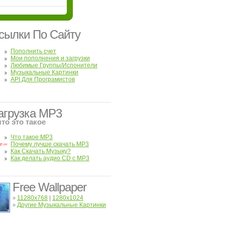
сылки По Сайту
Пополнить счет
Мои пополнения и загрузки
Любимые Группы/Испонители
Музыкальные Картинки
API Для Програмистов
агрузка MP3
что это такое
Что такое MP3
Почему лучше скачать MP3
Как Скачать Музыку?
Как делать аудио CD с MP3
Free Wallpaper
11280x768
|
1280x1024
»
Другие Музыкальные Картинки
»