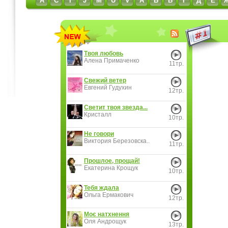
A
C
I
J
M
U
V
А
Б
В
Г
Д
Е
Твоя любовь
Алена Примаченко
11тр.
Свежий ветер
Евгений Гудухин
12тр.
Светит твоя звезда...
Кристалл
10тр.
Не говори
Виктория Березовска..
11тр.
Прошлое, прощай!
Екатерина Крощук
10тр.
Тебя ждала
Ольга Ермакович
12тр.
Моє натхнення
Оля Андрощук
13тр.