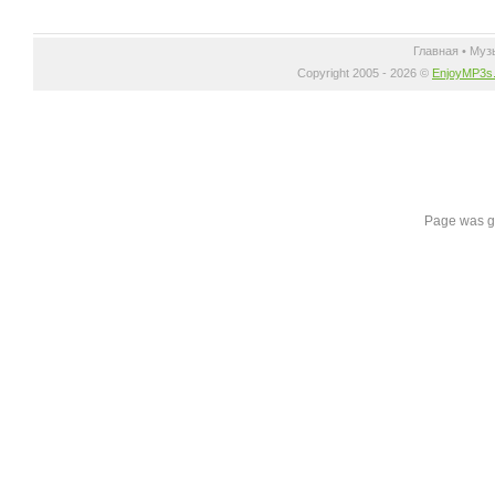
Главная
•
Муз
Copyright 2005 - 2026 ©
EnjoyMP3s
Page was g